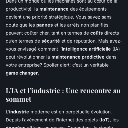
Dans un monde où les machines sont au cœur de la
productivité, la
maintenance
des équipements
devient une priorité stratégique. Vous savez sans
doute que les
pannes
et les arrêts non planifiés
peuvent coûter cher, tant en termes de
coûts
directs
qu’en termes de
sécurité
et de réputation. Mais avez-
vous envisagé comment l’
intelligence artificielle
(IA)
peut révolutionner la
maintenance prédictive
dans
votre entreprise? Spoiler alert: c’est un véritable
game changer
.
L’IA et l’industrie : Une rencontre au
sommet
L’
industrie
moderne est en perpétuelle évolution.
Depuis l’avènement de l’Internet des objets (
IoT
), les
données
affluent en masse. Cependant, la simple